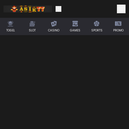
TOGEL
SLOT
CASINO
GAMES
SPORTS
PROMO