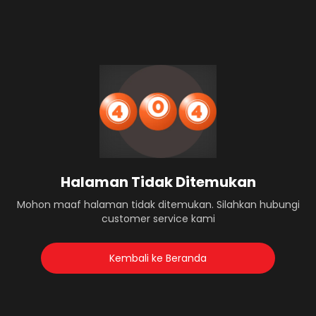
Halaman Tidak Ditemukan
Mohon maaf halaman tidak ditemukan. Silahkan hubungi
customer service kami
Kembali ke Beranda