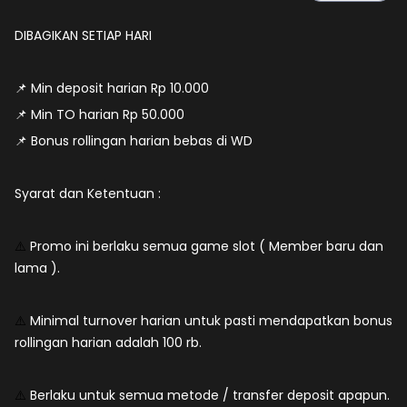
DIBAGIKAN SETIAP HARI
📌 Min deposit harian Rp 10.000
📌 Min TO harian Rp 50.000
📌 Bonus rollingan harian bebas di WD
Syarat dan Ketentuan :
⚠️
Promo ini berlaku semua game slot ( Member baru dan
lama ).
⚠️
Minimal turnover harian untuk pasti mendapatkan bonus
rollingan harian adalah 100 rb.
⚠️
Berlaku untuk semua metode / transfer deposit apapun.