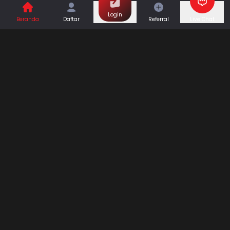
Casino
Games
Login
Beranda
Daftar
Referral
Live Chat
Sports
Promo
Bantuan & Panduan
Tentang Kami
Syarat dan Ketentuan
Kebijakan Privasi
Pusat Bantuan
Hubungi Kami
F.A.Q
Referral
Blog
Download APP
Hubungi Kami